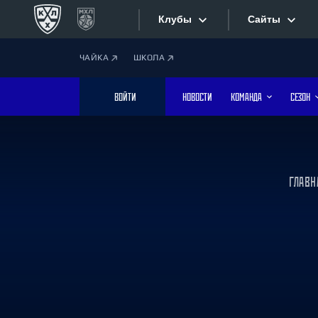
Клубы
Сайты
ЧАЙКА
ШКОЛА
Конференция «Запад»
Сайты
ВОЙТИ
НОВОСТИ
КОМАНДА
СЕЗОН
Дивизион Боброва
Лада
Видеотран
СКА
Хайлайты
Спартак
ГЛАВН
Торпедо
Текстовые
ХК Сочи
Интернет-
Дивизион Тарасова
Фотобанк
Динамо Мн
Динамо М
Приложе