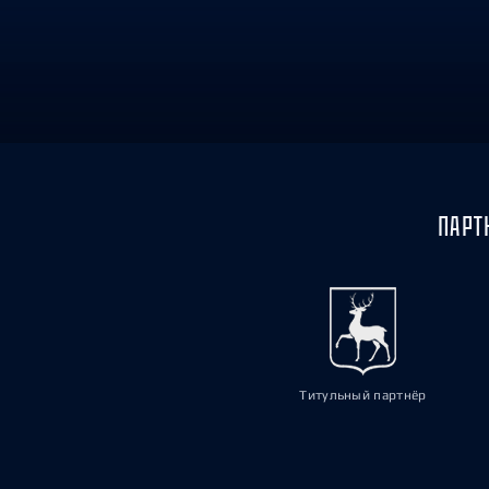
Локомотив
Северсталь
ЦСКА
Шанхайские Драконы
ПАРТ
Титульный партнёр