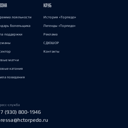
ЗОНА
КЛУБ
рамма лояльности
История «Торпедо»
ндарь болельщика
Легенды «Торпедо»
па поддержки
Реклама
исманы
СДЮШОР
сектор
Контакты
евые матчи
овые катания
ила поведения
ресс-служба
+7 (930) 800-1946
pressa@hctorpedo.ru