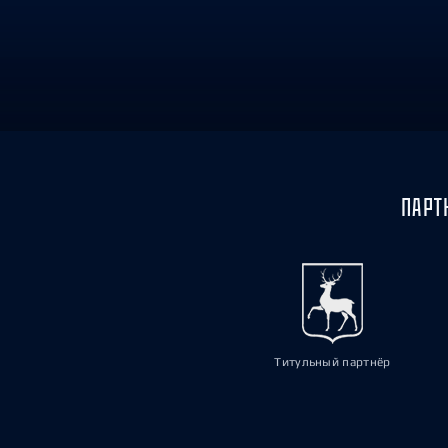
Локомотив
Северсталь
ЦСКА
Шанхайские Драконы
ПАРТ
Титульный партнёр