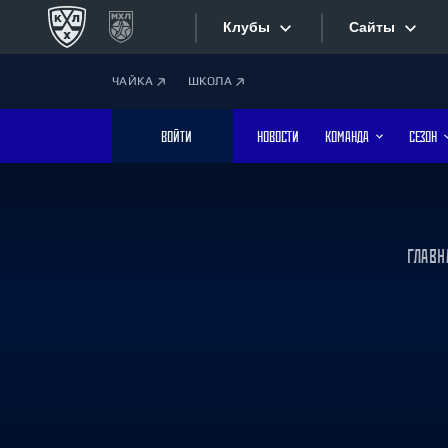
Клубы
Сайты
ЧАЙКА
ШКОЛА
Конференция «Запад»
Сайты
ВОЙТИ
НОВОСТИ
КОМАНДА
СЕЗОН
Дивизион Боброва
Лада
Видеотран
СКА
Хайлайты
Спартак
ГЛАВН
Торпедо
Текстовые
ХК Сочи
Интернет-
Дивизион Тарасова
Фотобанк
Динамо Мн
Динамо М
Приложе