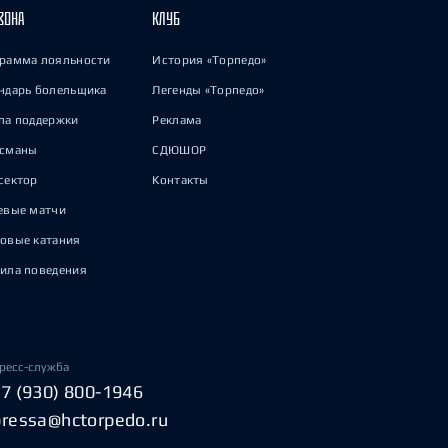
ЗОНА
КЛУБ
рамма лояльности
История «Торпедо»
ндарь болельщика
Легенды «Торпедо»
па поддержки
Реклама
исманы
СДЮШОР
сектор
Контакты
евые матчи
овые катания
ила поведения
ресс-служба
+7 (930) 800-1946
pressa@hctorpedo.ru