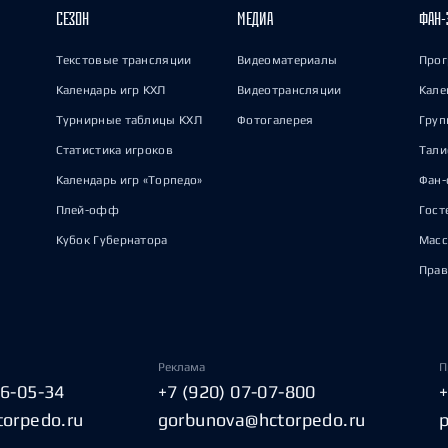
СЕЗОН
МЕДИА
ФАН-
Текстовые трансляции
Видеоматериалы
Прог
Календарь игр КХЛ
Видеотрансляции
Кале
Турнирные таблицы КХЛ
Фотогалерея
Груп
Статистика игроков
Тал
Календарь игр «Торпедо»
Фан-
Плей-офф
Гост
Кубок Губернатора
Масс
Прав
Реклама
П
06-05-34
+7 (920) 07-07-800
torpedo.ru
gorbunova@hctorpedo.ru