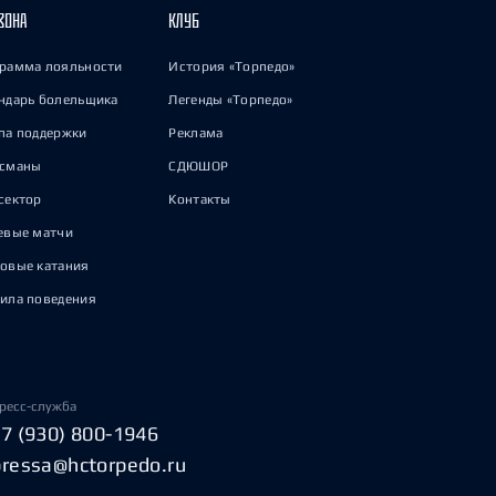
ЗОНА
КЛУБ
рамма лояльности
История «Торпедо»
ндарь болельщика
Легенды «Торпедо»
па поддержки
Реклама
исманы
СДЮШОР
сектор
Контакты
евые матчи
овые катания
ила поведения
ресс-служба
+7 (930) 800-1946
pressa@hctorpedo.ru