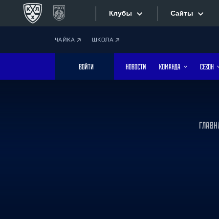
Клубы
Сайты
ЧАЙКА
ШКОЛА
Конференция «Запад»
Сайты
ВОЙТИ
НОВОСТИ
КОМАНДА
СЕЗОН
Дивизион Боброва
Лада
Видеотран
СКА
Хайлайты
Спартак
ГЛАВН
Торпедо
Текстовые
ХК Сочи
Интернет-
Дивизион Тарасова
Фотобанк
Динамо Мн
Динамо М
Приложе