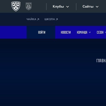
Клубы
Сайты
ЧАЙКА
ШКОЛА
Конференция «Запад»
Сайты
ВОЙТИ
НОВОСТИ
КОМАНДА
СЕЗОН
Дивизион Боброва
Лада
Видеотран
СКА
Хайлайты
Спартак
ГЛАВН
Торпедо
Текстовые
ХК Сочи
Интернет-
Дивизион Тарасова
Фотобанк
Динамо Мн
Динамо М
Приложе