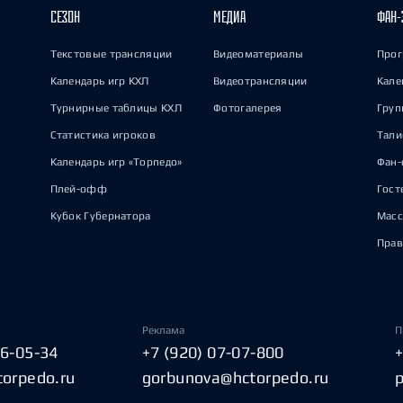
СЕЗОН
МЕДИА
ФАН-
Текстовые трансляции
Видеоматериалы
Прог
Календарь игр КХЛ
Видеотрансляции
Кале
Турнирные таблицы КХЛ
Фотогалерея
Груп
Статистика игроков
Тал
Календарь игр «Торпедо»
Фан-
Плей-офф
Гост
Кубок Губернатора
Масс
Прав
Реклама
П
06-05-34
+7 (920) 07-07-800
torpedo.ru
gorbunova@hctorpedo.ru