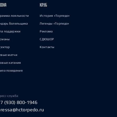
ЗОНА
КЛУБ
рамма лояльности
История «Торпедо»
ндарь болельщика
Легенды «Торпедо»
па поддержки
Реклама
исманы
СДЮШОР
сектор
Контакты
евые матчи
овые катания
ила поведения
ресс-служба
+7 (930) 800-1946
pressa@hctorpedo.ru