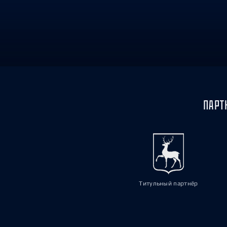
Локомотив
Северсталь
ЦСКА
Шанхайские Драконы
ПАРТ
Титульный партнёр