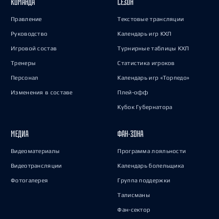
КОМАНДА
СЕЗОН
Правление
Текстовые трансляции
Руководство
Календарь игр КХЛ
Игровой состав
Турнирные таблицы КХЛ
Тренеры
Статистика игроков
Персонал
Календарь игр «Торпедо»
Изменения в составе
Плей-офф
Кубок Губернатора
МЕДИА
ФАН-ЗОНА
Видеоматериалы
Программа лояльности
Видеотрансляции
Календарь болельщика
Фотогалерея
Группа поддержки
Талисманы
Фан-сектор