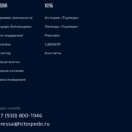
ЗОНА
КЛУБ
рамма лояльности
История «Торпедо»
ндарь болельщика
Легенды «Торпедо»
па поддержки
Реклама
исманы
СДЮШОР
сектор
Контакты
евые матчи
овые катания
ила поведения
ресс-служба
+7 (930) 800-1946
pressa@hctorpedo.ru