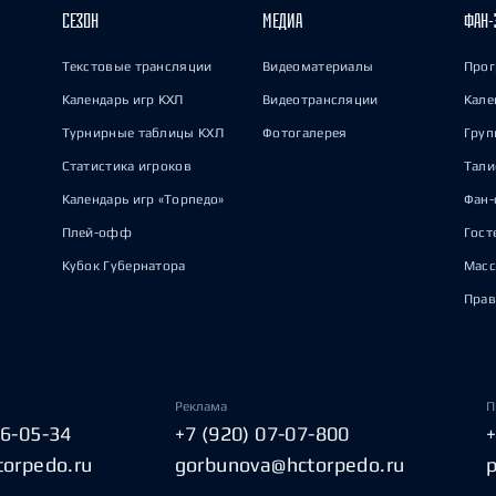
СЕЗОН
МЕДИА
ФАН-
Текстовые трансляции
Видеоматериалы
Прог
Календарь игр КХЛ
Видеотрансляции
Кале
Турнирные таблицы КХЛ
Фотогалерея
Груп
Статистика игроков
Тал
Календарь игр «Торпедо»
Фан-
Плей-офф
Гост
Кубок Губернатора
Масс
Прав
Реклама
П
06-05-34
+7 (920) 07-07-800
torpedo.ru
gorbunova@hctorpedo.ru