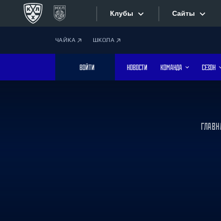
Клубы
Сайты
ЧАЙКА
ШКОЛА
Конференция «Запад»
Сайты
ВОЙТИ
НОВОСТИ
КОМАНДА
СЕЗОН
Дивизион Боброва
Лада
Видеотран
СКА
Хайлайты
Спартак
ГЛАВН
Торпедо
Текстовые
ХК Сочи
Интернет-
Дивизион Тарасова
Фотобанк
Динамо Мн
Динамо М
Приложе