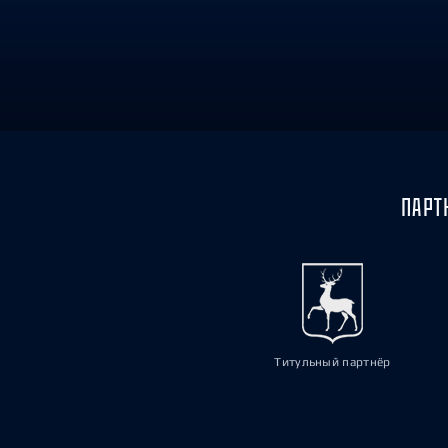
Локомотив
Северсталь
ЦСКА
Шанхайские Драконы
ПАРТ
Титульный партнёр