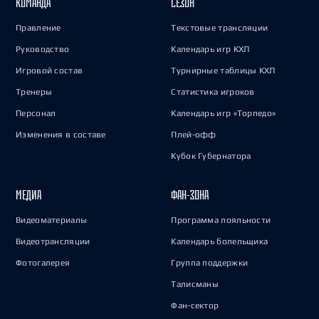
КОМАНДА
СЕЗОН
Правление
Текстовые трансляции
Руководство
Календарь игр КХЛ
Игровой состав
Турнирные таблицы КХЛ
Тренеры
Статистика игроков
Персонал
Календарь игр «Торпедо»
Изменения в составе
Плей-офф
Кубок Губернатора
МЕДИА
ФАН-ЗОНА
Видеоматериалы
Программа лояльности
Видеотрансляции
Календарь болельщика
Фотогалерея
Группа поддержки
Талисманы
Фан-сектор