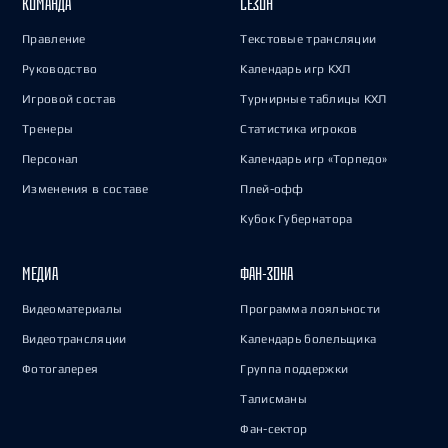
КОМАНДА
СЕЗОН
Правление
Текстовые трансляции
Руководство
Календарь игр КХЛ
Игровой состав
Турнирные таблицы КХЛ
Тренеры
Статистика игроков
Персонал
Календарь игр «Торпедо»
Изменения в составе
Плей-офф
Кубок Губернатора
МЕДИА
ФАН-ЗОНА
Видеоматериалы
Программа лояльности
Видеотрансляции
Календарь болельщика
Фотогалерея
Группа поддержки
Талисманы
Фан-сектор