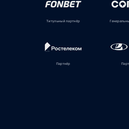
Титульный партнёр
Генеральн
Партнёр
Пар