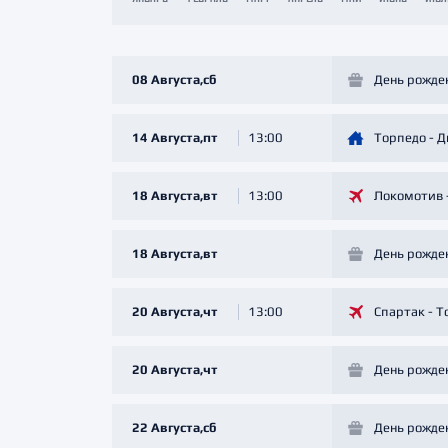
Локомотив
Северсталь
ЦСКА
08 Августа,сб
День рожде
Шанхайские Драконы
14 Августа,пт
13:00
Торпедо - 
18 Августа,вт
13:00
Локомотив 
18 Августа,вт
День рожде
20 Августа,чт
13:00
Спартак - Т
20 Августа,чт
День рожде
22 Августа,сб
День рожде