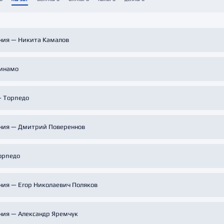
Амур
Барыс
Салават Юлаев
ния — Никита Камалов
Сибирь
Динамо
- Торпедо
ния — Дмитрий Повереннов
орпедо
ния — Егор Николаевич Поляков
ния — Александр Яремчук