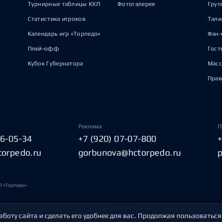
Турнирные таблицы КХЛ
Фотогалерея
Груп
Статистика игроков
Тал
Календарь игр «Торпедо»
Фан-
Плей-офф
Гост
Кубок Губернатора
Масс
Прав
Реклама
П
06-05-34
+7 (920) 07-07-800
torpedo.ru
gorbunova@hctorpedo.ru
б «Торпедо»
Политика обработки персональных данных
аботу сайта и сделать его удобнее для вас. Продолжая пользоваться