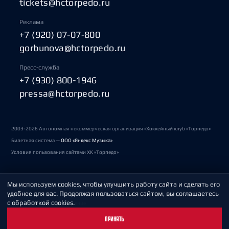
tickets@hctorpedo.ru
Реклама
+7 (920) 07-07-800
gorbunova@hctorpedo.ru
Пресс-служба
+7 (930) 800-1946
pressa@hctorpedo.ru
2003-2026 Автономная некоммерческая организация «Хоккейный клуб «Торпедо»
Билетная система —
ООО «Яндекс Музыка»
Условия пользования сайтами ХК «Торпедо»
Мы используем cookies, чтобы улучшить работу сайта и сделать его
Политика обработки персональных данных
удобнее для вас. Продолжая пользоваться сайтом, вы соглашаетесь
с обработкой cookies.
Пользовательское соглашение
ПРИНЯТЬ
Охрана труда