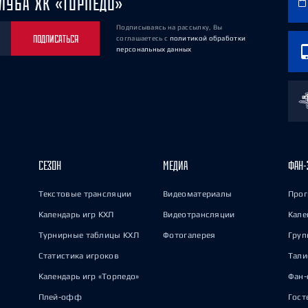
ЛУБА ХК «ТОРПЕДО»
Подписываясь на рассылку, Вы
ПОДПИСАТЬСЯ
соглашаетесь
с
политикой обработки
персональных данных
СЕЗОН
МЕДИА
ФАН-
Текстовые трансляции
Видеоматериалы
Прог
Календарь игр КХЛ
Видеотрансляции
Кале
Турнирные таблицы КХЛ
Фотогалерея
Груп
Статистика игроков
Тал
Календарь игр «Торпедо»
Фан-
Плей-офф
Гост