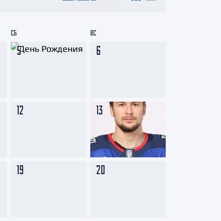
СБ
ВС
5
6
12
13
19
20