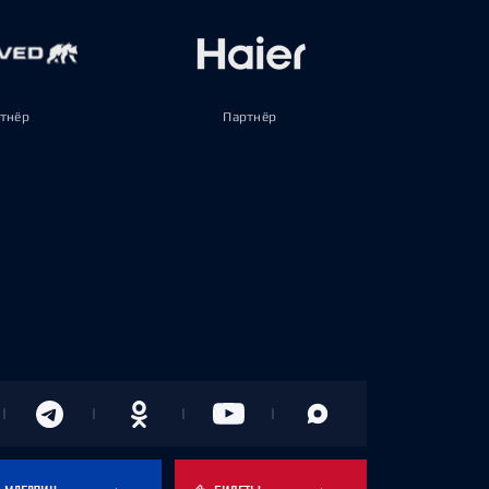
тнёр
Партнёр