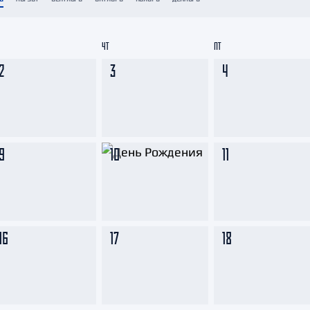
Амур
Барыс
ЧТ
ПТ
Салават Юлаев
2
3
4
Сибирь
9
10
11
16
17
18