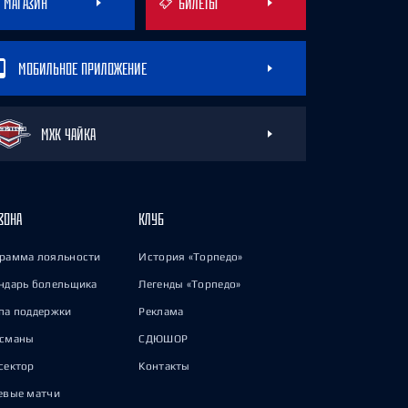
МАГАЗИН
БИЛЕТЫ
МОБИЛЬНОЕ ПРИЛОЖЕНИЕ
МХК ЧАЙКА
ЗОНА
КЛУБ
рамма лояльности
История «Торпедо»
ндарь болельщика
Легенды «Торпедо»
па поддержки
Реклама
исманы
СДЮШОР
сектор
Контакты
евые матчи