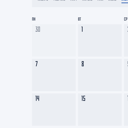
Локомотив
Северсталь
ПН
ВТ
СР
ЦСКА
30
1
Шанхайские Драконы
7
8
14
15