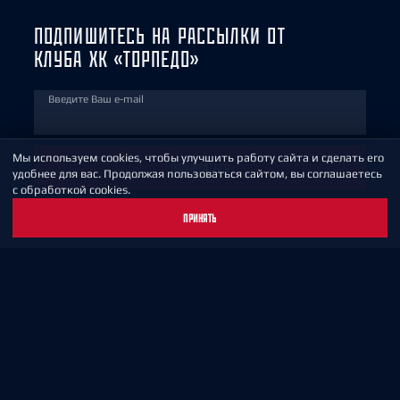
ПОДПИШИТЕСЬ НА РАССЫЛКИ ОТ
КЛУБА ХК «ТОРПЕДО»
Введите Ваш e-mail
Мы используем cookies, чтобы улучшить работу сайта и сделать его
ПОДПИСАТЬСЯ
удобнее для вас. Продолжая пользоваться сайтом, вы соглашаетесь
с обработкой cookies.
ПРИНЯТЬ
Подписываясь на рассылку, Вы соглашаетесь
с
политикой обработки персональных данных
МАГАЗИН
БИЛЕТЫ
МОБИЛЬНОЕ ПРИЛОЖЕНИЕ