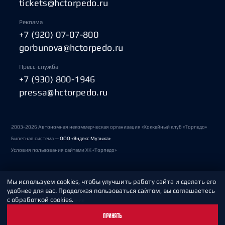
tickets@hctorpedo.ru
Реклама
+7 (920) 07-07-800
gorbunova@hctorpedo.ru
Пресс-служба
+7 (930) 800-1946
pressa@hctorpedo.ru
2003-2026 Автономная некоммерческая организация «Хоккейный клуб «Торпедо»
Билетная система —
ООО «Яндекс Музыка»
Условия пользования сайтами ХК «Торпедо»
Мы используем cookies, чтобы улучшить работу сайта и сделать его
Политика обработки персональных данных
удобнее для вас. Продолжая пользоваться сайтом, вы соглашаетесь
с обработкой cookies.
Пользовательское соглашение
ПРИНЯТЬ
Охрана труда