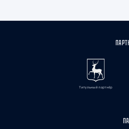
Локомотив
Северсталь
ЦСКА
Шанхайские Драконы
ПАРТ
Титульный партнёр
ПА