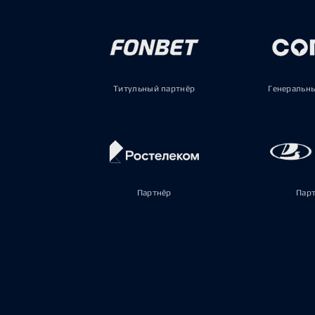
Титульный партнёр
Генеральн
Партнёр
Пар