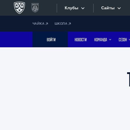
Клубы
Сайты
ЧАЙКА
ШКОЛА
Конференция «Запад»
Сайты
ВОЙТИ
НОВОСТИ
КОМАНДА
СЕЗОН
Дивизион Боброва
Лада
Видеотран
СКА
Хайлайты
Спартак
Торпедо
Текстовые
ХК Сочи
Интернет-
Дивизион Тарасова
Фотобанк
Динамо Мн
Динамо М
Приложе