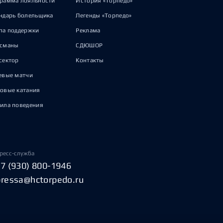
рамма лояльности
История «Торпедо»
ндарь болельщика
Легенды «Торпедо»
па поддержки
Реклама
исманы
СДЮШОР
сектор
Контакты
евые матчи
овые катания
ила поведения
ресс-служба
+7 (930) 800-1946
pressa@hctorpedo.ru