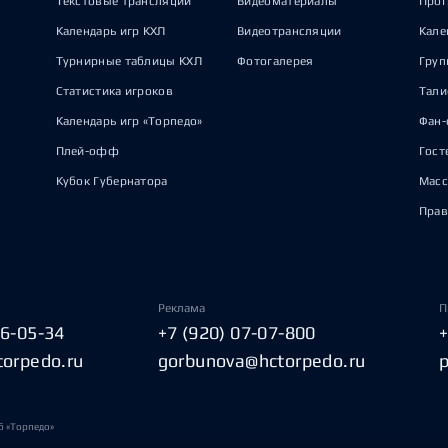
Текстовые трансляции
Видеоматериалы
Прог
Календарь игр КХЛ
Видеотрансляции
Кале
Турнирные таблицы КХЛ
Фотогалерея
Груп
Статистика игроков
Тал
Календарь игр «Торпедо»
Фан-
Плей-офф
Гост
Кубок Губернатора
Масс
Прав
Реклама
П
06-05-34
+7 (920) 07-07-800
torpedo.ru
gorbunova@hctorpedo.ru
б «Торпедо»