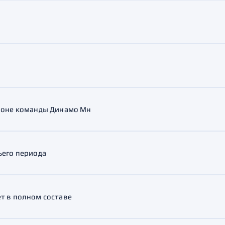
зоне команды Динамо Мн
ьего периода
т в полном составе