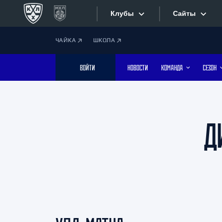
Клубы
Сайты
ЧАЙКА
ШКОЛА
Конференция «Запад»
Сайты
ВОЙТИ
НОВОСТИ
КОМАНДА
СЕЗОН
Дивизион Боброва
Лада
Видеотран
СКА
Хайлайты
Спартак
Д
Торпедо
Текстовые
ХК Сочи
Интернет-
Дивизион Тарасова
Фотобанк
Динамо Мн
Динамо М
Приложе