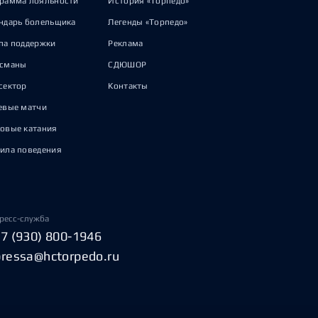
рамма лояльности
История «Торпедо»
ндарь болельщика
Легенды «Торпедо»
па поддержки
Реклама
исманы
СДЮШОР
сектор
Контакты
евые матчи
овые катания
ила поведения
ресс-служба
+7 (930) 800-1946
pressa@hctorpedo.ru