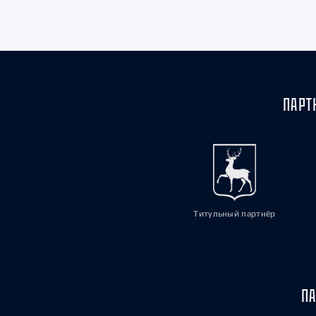
Локомотив
Северсталь
ЦСКА
Шанхайские Драконы
ПАРТ
Титульный партнёр
ПА