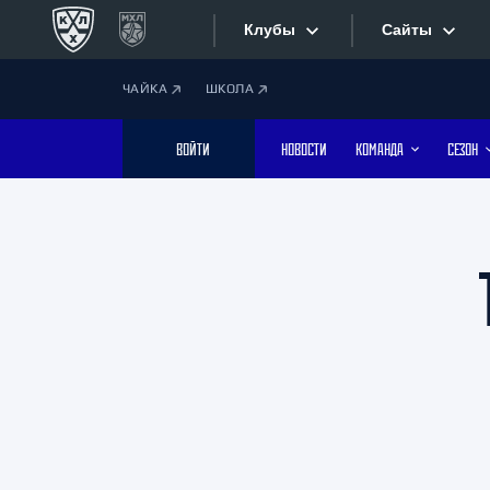
Клубы
Сайты
ЧАЙКА
ШКОЛА
Конференция «Запад»
Сайты
ВОЙТИ
НОВОСТИ
КОМАНДА
СЕЗОН
Дивизион Боброва
Лада
Видеотран
СКА
Хайлайты
Спартак
Торпедо
Текстовые
ХК Сочи
Интернет-
Дивизион Тарасова
Фотобанк
Динамо Мн
Динамо М
Приложе