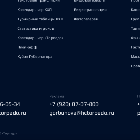
Текстовые трансляции
Видеоматериалы
Прог
Календарь игр КХЛ
Видеотрансляции
Кале
Турнирные таблицы КХЛ
Фотогалерея
Груп
Статистика игроков
Тал
Календарь игр «Торпедо»
Фан-
Плей-офф
Гост
Кубок Губернатора
Масс
Прав
Реклама
П
06-05-34
+7 (920) 07-07-800
torpedo.ru
gorbunova@hctorpedo.ru
б «Торпедо»