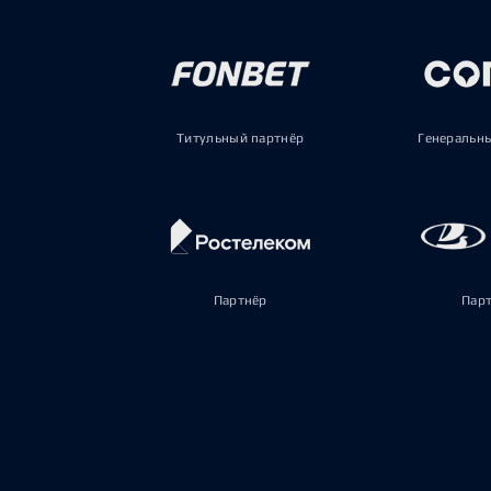
Титульный партнёр
Генеральн
Партнёр
Пар