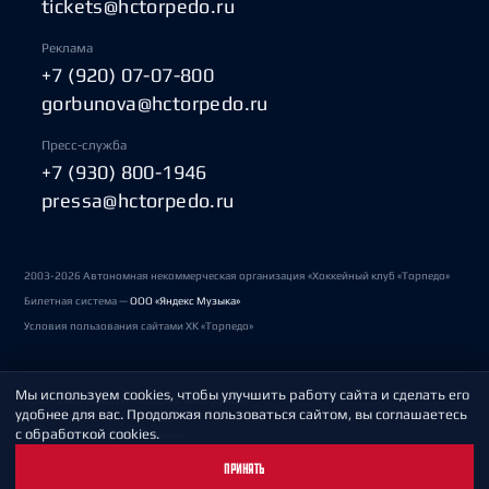
tickets@hctorpedo.ru
Реклама
+7 (920) 07-07-800
gorbunova@hctorpedo.ru
Пресс-служба
+7 (930) 800-1946
pressa@hctorpedo.ru
2003-2026 Автономная некоммерческая организация «Хоккейный клуб «Торпедо»
Билетная система —
ООО «Яндекс Музыка»
Условия пользования сайтами ХК «Торпедо»
Мы используем cookies, чтобы улучшить работу сайта и сделать его
Политика обработки персональных данных
удобнее для вас. Продолжая пользоваться сайтом, вы соглашаетесь
с обработкой cookies.
Пользовательское соглашение
ПРИНЯТЬ
Охрана труда