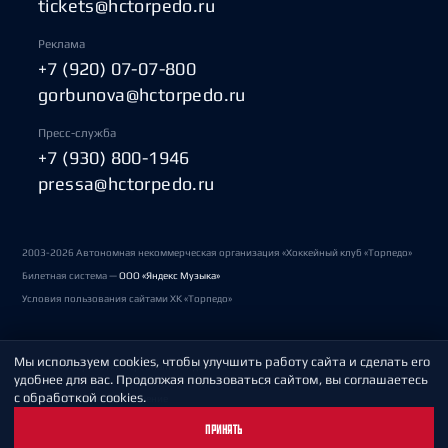
tickets@hctorpedo.ru
Реклама
+7 (920) 07-07-800
gorbunova@hctorpedo.ru
Пресс-служба
+7 (930) 800-1946
pressa@hctorpedo.ru
2003-2026 Автономная некоммерческая организация «Хоккейный клуб «Торпедо»
Билетная система —
ООО «Яндекс Музыка»
Условия пользования сайтами ХК «Торпедо»
Мы используем cookies, чтобы улучшить работу сайта и сделать его
Политика обработки персональных данных
удобнее для вас. Продолжая пользоваться сайтом, вы соглашаетесь
с обработкой cookies.
Пользовательское соглашение
ПРИНЯТЬ
Охрана труда