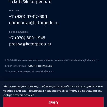
tickets@hctorpedo.ru
Реклама
+7 (920) 07-07-800
gorbunova@hctorpedo.ru
Пресс-служба
+7 (930) 800-1946
pressa@hctorpedo.ru
2003-2026 Автономная некоммерческая организация «Хоккейный клуб «Торпедо»
Билетная система —
ООО «Яндекс Музыка»
Условия пользования сайтами ХК «Торпедо»
Мы используем cookies, чтобы улучшить работу сайта и сделать его
Политика обработки персональных данных
удобнее для вас. Продолжая пользоваться сайтом, вы соглашаетесь
с обработкой cookies.
Пользовательское соглашение
ПРИНЯТЬ
Охрана труда