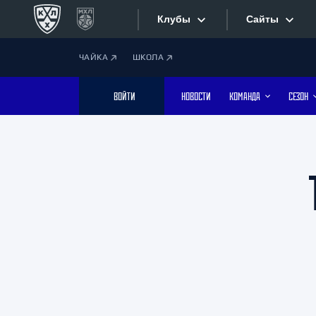
Клубы
Сайты
ЧАЙКА
ШКОЛА
Конференция «Запад»
Сайты
ВОЙТИ
НОВОСТИ
КОМАНДА
СЕЗОН
Дивизион Боброва
Лада
Видеотран
СКА
Хайлайты
Спартак
Торпедо
Текстовые
ХК Сочи
Интернет-
Дивизион Тарасова
Фотобанк
Динамо Мн
Динамо М
Приложе