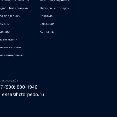
рамма лояльности
История «Торпедо»
ндарь болельщика
Легенды «Торпедо»
па поддержки
Реклама
исманы
СДЮШОР
сектор
Контакты
евые матчи
овые катания
ила поведения
ресс-служба
+7 (930) 800-1946
pressa@hctorpedo.ru