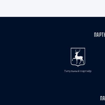
Локомотив
Северсталь
ЦСКА
Шанхайские Драконы
ПАРТ
Титульный партнёр
ПА