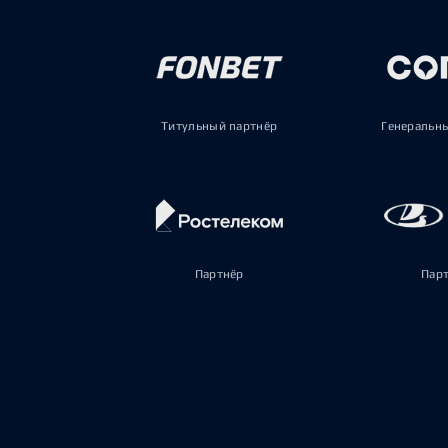
Титульный партнёр
Генеральн
Партнёр
Пар