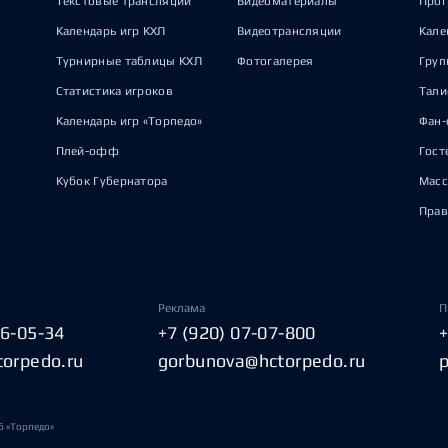
Текстовые трансляции
Видеоматериалы
Прог
Календарь игр КХЛ
Видеотрансляции
Кале
Турнирные таблицы КХЛ
Фотогалерея
Груп
Статистика игроков
Тал
Календарь игр «Торпедо»
Фан-
Плей-офф
Гост
Кубок Губернатора
Масс
Прав
Реклама
П
06-05-34
+7 (920) 07-07-800
torpedo.ru
gorbunova@hctorpedo.ru
б «Торпедо»