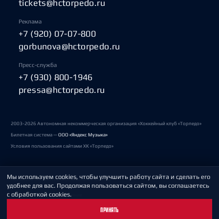
tickets@hctorpedo.ru
Реклама
+7 (920) 07-07-800
gorbunova@hctorpedo.ru
Пресс-служба
+7 (930) 800-1946
pressa@hctorpedo.ru
2003-2026 Автономная некоммерческая организация «Хоккейный клуб «Торпедо»
Билетная система —
ООО «Яндекс Музыка»
Условия пользования сайтами ХК «Торпедо»
Мы используем cookies, чтобы улучшить работу сайта и сделать его
Политика обработки персональных данных
удобнее для вас. Продолжая пользоваться сайтом, вы соглашаетесь
с обработкой cookies.
Пользовательское соглашение
ПРИНЯТЬ
Охрана труда