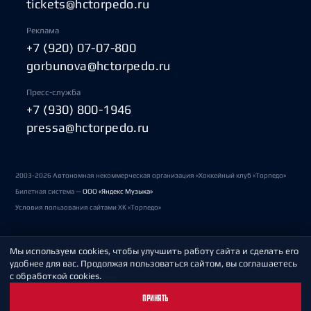
tickets@hctorpedo.ru
Реклама
+7 (920) 07-07-800
gorbunova@hctorpedo.ru
Пресс-служба
+7 (930) 800-1946
pressa@hctorpedo.ru
2003-2026 Автономная некоммерческая организация «Хоккейный клуб «Торпедо»
Билетная система —
ООО «Яндекс Музыка»
Условия пользования сайтами ХК «Торпедо»
Мы используем cookies, чтобы улучшить работу сайта и сделать его
Политика обработки персональных данных
удобнее для вас. Продолжая пользоваться сайтом, вы соглашаетесь
с обработкой cookies.
Пользовательское соглашение
ПРИНЯТЬ
Охрана труда