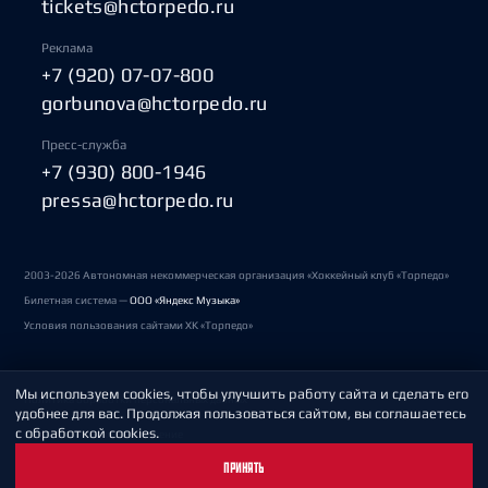
tickets@hctorpedo.ru
Реклама
+7 (920) 07-07-800
gorbunova@hctorpedo.ru
Пресс-служба
+7 (930) 800-1946
pressa@hctorpedo.ru
2003-2026 Автономная некоммерческая организация «Хоккейный клуб «Торпедо»
Билетная система —
ООО «Яндекс Музыка»
Условия пользования сайтами ХК «Торпедо»
Мы используем cookies, чтобы улучшить работу сайта и сделать его
Политика обработки персональных данных
удобнее для вас. Продолжая пользоваться сайтом, вы соглашаетесь
с обработкой cookies.
Пользовательское соглашение
ПРИНЯТЬ
Охрана труда