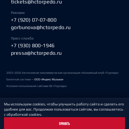
tickets@hctorpedo.ru
Реклама
+7 (920) 07-07-800
gorbunova@hctorpedo.ru
Пресс-служба
+7 (930) 800-1946
pressa@hctorpedo.ru
2003-2026 Автономная некоммерческая организация «Хоккейный клуб «Торпедо»
Билетная система —
ООО «Яндекс Музыка»
Условия пользования сайтами ХК «Торпедо»
Мы используем cookies, чтобы улучшить работу сайта и сделать его
Политика обработки персональных данных
удобнее для вас. Продолжая пользоваться сайтом, вы соглашаетесь
с обработкой cookies.
Пользовательское соглашение
ПРИНЯТЬ
Охрана труда