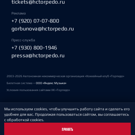
tickets@hctorpedo.ru
Реклама
+7 (920) 07-07-800
gorbunova@hctorpedo.ru
Пресс-служба
+7 (930) 800-1946
pressa@hctorpedo.ru
2003-2026 Автономная некоммерческая организация «Хоккейный клуб «Торпедо»
Билетная система —
ООО «Яндекс Музыка»
Условия пользования сайтами ХК «Торпедо»
Мы используем cookies, чтобы улучшить работу сайта и сделать его
Политика обработки персональных данных
удобнее для вас. Продолжая пользоваться сайтом, вы соглашаетесь
с обработкой cookies.
Пользовательское соглашение
ПРИНЯТЬ
Охрана труда