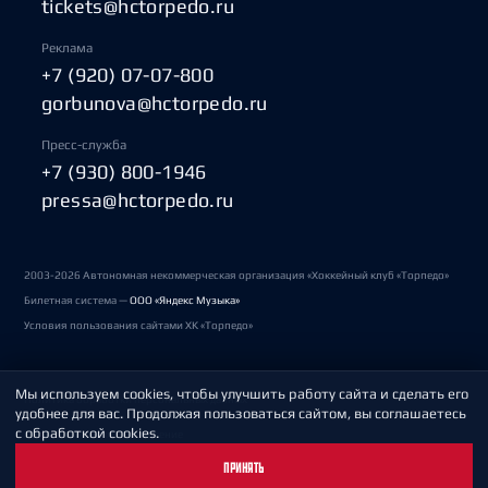
tickets@hctorpedo.ru
Реклама
+7 (920) 07-07-800
gorbunova@hctorpedo.ru
Пресс-служба
+7 (930) 800-1946
pressa@hctorpedo.ru
2003-2026 Автономная некоммерческая организация «Хоккейный клуб «Торпедо»
Билетная система —
ООО «Яндекс Музыка»
Условия пользования сайтами ХК «Торпедо»
Мы используем cookies, чтобы улучшить работу сайта и сделать его
Политика обработки персональных данных
удобнее для вас. Продолжая пользоваться сайтом, вы соглашаетесь
с обработкой cookies.
Пользовательское соглашение
ПРИНЯТЬ
Охрана труда