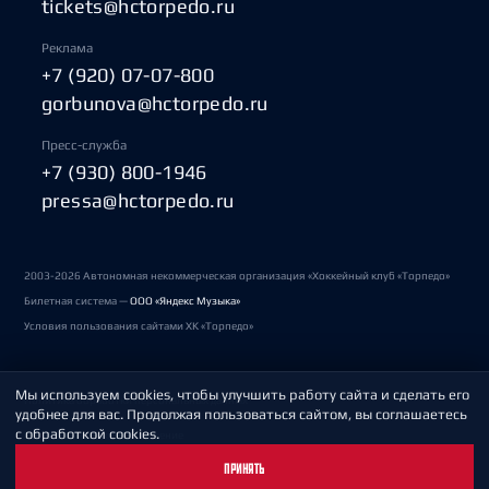
tickets@hctorpedo.ru
Реклама
+7 (920) 07-07-800
gorbunova@hctorpedo.ru
Пресс-служба
+7 (930) 800-1946
pressa@hctorpedo.ru
2003-2026 Автономная некоммерческая организация «Хоккейный клуб «Торпедо»
Билетная система —
ООО «Яндекс Музыка»
Условия пользования сайтами ХК «Торпедо»
Мы используем cookies, чтобы улучшить работу сайта и сделать его
Политика обработки персональных данных
удобнее для вас. Продолжая пользоваться сайтом, вы соглашаетесь
с обработкой cookies.
Пользовательское соглашение
ПРИНЯТЬ
Охрана труда