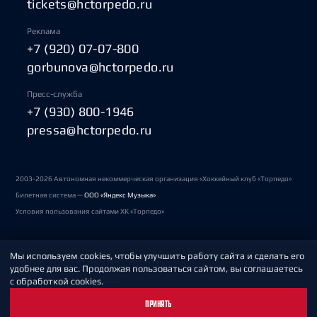
tickets@hctorpedo.ru
Реклама
+7 (920) 07-07-800
gorbunova@hctorpedo.ru
Пресс-служба
+7 (930) 800-1946
pressa@hctorpedo.ru
2003-2026 Автономная некоммерческая организация «Хоккейный клуб «Торпедо»
Билетная система —
ООО «Яндекс Музыка»
Условия пользования сайтами ХК «Торпедо»
Мы используем cookies, чтобы улучшить работу сайта и сделать его
Политика обработки персональных данных
удобнее для вас. Продолжая пользоваться сайтом, вы соглашаетесь
с обработкой cookies.
Пользовательское соглашение
ПРИНЯТЬ
Охрана труда