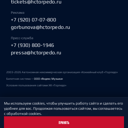
tickets@hctorpedo.ru
Реклама
+7 (920) 07-07-800
gorbunova@hctorpedo.ru
Пресс-служба
+7 (930) 800-1946
pressa@hctorpedo.ru
2003-2026 Автономная некоммерческая организация «Хоккейный клуб «Торпедо»
Билетная система —
ООО «Яндекс Музыка»
Условия пользования сайтами ХК «Торпедо»
Мы используем cookies, чтобы улучшить работу сайта и сделать его
Политика обработки персональных данных
удобнее для вас. Продолжая пользоваться сайтом, вы соглашаетесь
с обработкой cookies.
Пользовательское соглашение
ПРИНЯТЬ
Охрана труда