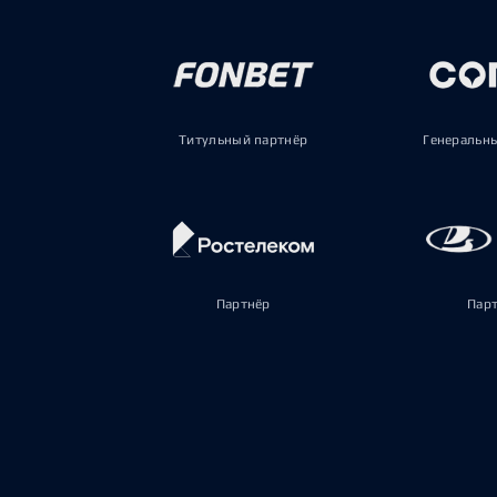
Титульный партнёр
Генеральн
Партнёр
Пар