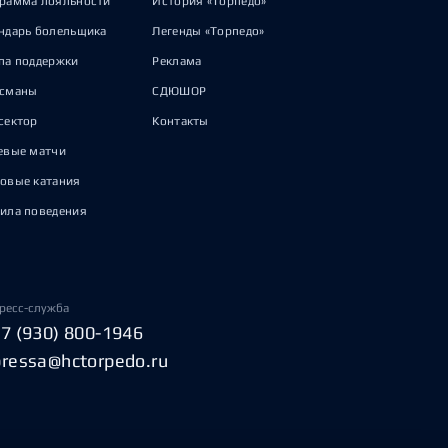
рамма лояльности
История «Торпедо»
ндарь болельщика
Легенды «Торпедо»
па поддержки
Реклама
исманы
СДЮШОР
сектор
Контакты
евые матчи
овые катания
ила поведения
ресс-служба
+7 (930) 800-1946
pressa@hctorpedo.ru