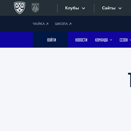
Клубы
Сайты
ЧАЙКА
ШКОЛА
Конференция «Запад»
Сайты
ВОЙТИ
НОВОСТИ
КОМАНДА
СЕЗОН
Дивизион Боброва
Лада
Видеотран
СКА
Хайлайты
Спартак
Торпедо
Текстовые
ХК Сочи
Интернет-
Дивизион Тарасова
Фотобанк
Динамо Мн
Динамо М
Приложе