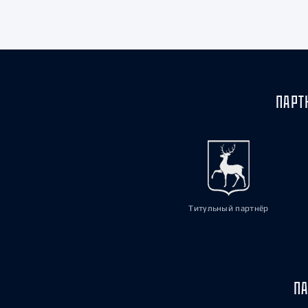
Локомотив
Северсталь
ЦСКА
Шанхайские Драконы
ПАРТ
Титульный партнёр
ПА