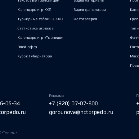
Текстовые трансляции
Видеоматериалы
Прог
Календарь игр КХЛ
Видеотрансляции
Кале
Турнирные таблицы КХЛ
Фотогалерея
Груп
Статистика игроков
Тал
Календарь игр «Торпедо»
Фан-
Плей-офф
Гост
Кубок Губернатора
Масс
Прав
Реклама
П
06-05-34
+7 (920) 07-07-800
torpedo.ru
gorbunova@hctorpedo.ru
б «Торпедо»