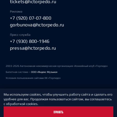
tickets@hctorpedo.ru
Реклама
+7 (920) 07-07-800
gorbunova@hctorpedo.ru
Пресс-служба
+7 (930) 800-1946
pressa@hctorpedo.ru
2003-2026 Автономная некоммерческая организация «Хоккейный клуб «Торпедо»
Билетная система —
ООО «Яндекс Музыка»
Условия пользования сайтами ХК «Торпедо»
Мы используем cookies, чтобы улучшить работу сайта и сделать его
Политика обработки персональных данных
удобнее для вас. Продолжая пользоваться сайтом, вы соглашаетесь
с обработкой cookies.
Пользовательское соглашение
ПРИНЯТЬ
Охрана труда