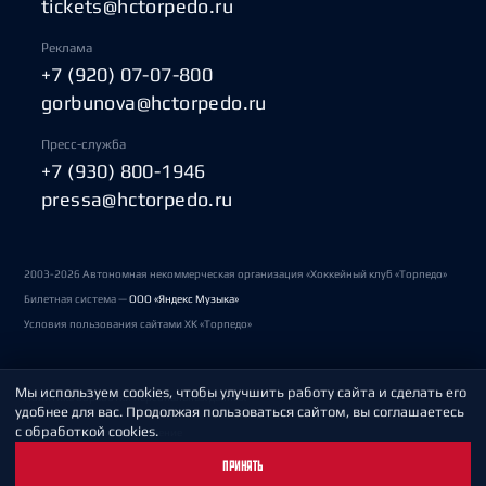
tickets@hctorpedo.ru
Реклама
+7 (920) 07-07-800
gorbunova@hctorpedo.ru
Пресс-служба
+7 (930) 800-1946
pressa@hctorpedo.ru
2003-2026 Автономная некоммерческая организация «Хоккейный клуб «Торпедо»
Билетная система —
ООО «Яндекс Музыка»
Условия пользования сайтами ХК «Торпедо»
Мы используем cookies, чтобы улучшить работу сайта и сделать его
Политика обработки персональных данных
удобнее для вас. Продолжая пользоваться сайтом, вы соглашаетесь
с обработкой cookies.
Пользовательское соглашение
ПРИНЯТЬ
Охрана труда