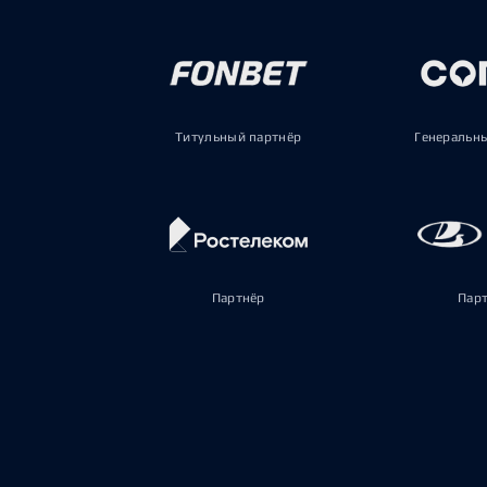
Титульный партнёр
Генеральн
Партнёр
Пар