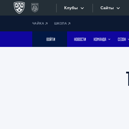
Клубы
Сайты
ЧАЙКА
ШКОЛА
Конференция «Запад»
Сайты
ВОЙТИ
НОВОСТИ
КОМАНДА
СЕЗОН
Дивизион Боброва
Лада
Видеотран
СКА
Хайлайты
Спартак
Торпедо
Текстовые
ХК Сочи
Интернет-
Дивизион Тарасова
Фотобанк
Динамо Мн
Динамо М
Приложе