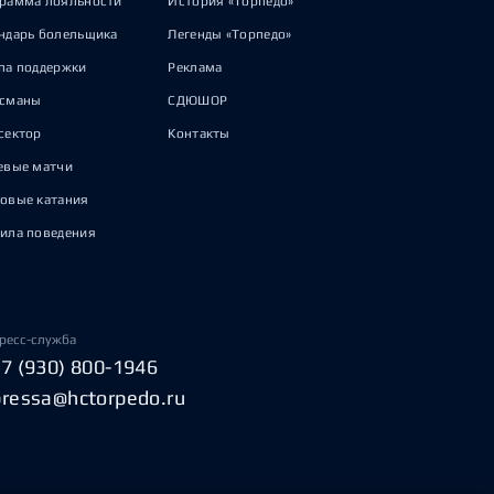
рамма лояльности
История «Торпедо»
ндарь болельщика
Легенды «Торпедо»
па поддержки
Реклама
исманы
СДЮШОР
сектор
Контакты
евые матчи
овые катания
ила поведения
ресс-служба
+7 (930) 800-1946
pressa@hctorpedo.ru