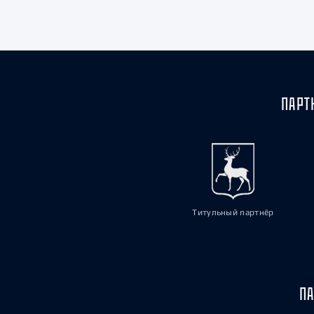
Локомотив
Северсталь
ЦСКА
Шанхайские Драконы
ПАРТ
Титульный партнёр
ПА