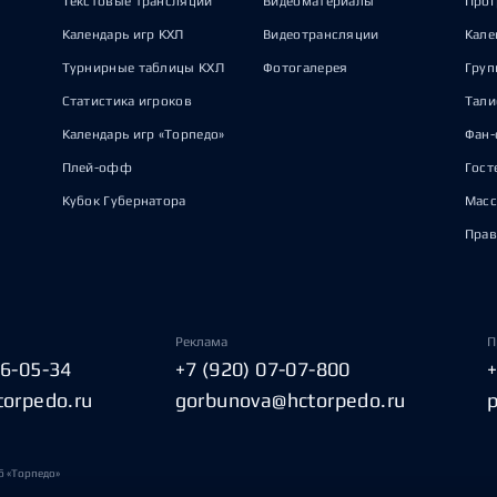
Текстовые трансляции
Видеоматериалы
Прог
Календарь игр КХЛ
Видеотрансляции
Кале
Турнирные таблицы КХЛ
Фотогалерея
Груп
Статистика игроков
Тал
Календарь игр «Торпедо»
Фан-
Плей-офф
Гост
Кубок Губернатора
Масс
Прав
Реклама
П
06-05-34
+7 (920) 07-07-800
torpedo.ru
gorbunova@hctorpedo.ru
б «Торпедо»