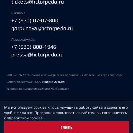
tickets@hctorpedo.ru
Реклама
+7 (920) 07-07-800
gorbunova@hctorpedo.ru
Пресс-служба
+7 (930) 800-1946
pressa@hctorpedo.ru
2003-2026 Автономная некоммерческая организация «Хоккейный клуб «Торпедо»
Билетная система —
ООО «Яндекс Музыка»
Условия пользования сайтами ХК «Торпедо»
Мы используем cookies, чтобы улучшить работу сайта и сделать его
Политика обработки персональных данных
удобнее для вас. Продолжая пользоваться сайтом, вы соглашаетесь
с обработкой cookies.
Пользовательское соглашение
ПРИНЯТЬ
Охрана труда