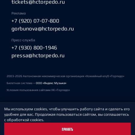
tickets@hctorpedo.ru
Реклама
+7 (920) 07-07-800
gorbunova@hctorpedo.ru
Пресс-служба
+7 (930) 800-1946
pressa@hctorpedo.ru
2003-2026 Автономная некоммерческая организация «Хоккейный клуб «Торпедо»
Билетная система —
ООО «Яндекс Музыка»
Условия пользования сайтами ХК «Торпедо»
Мы используем cookies, чтобы улучшить работу сайта и сделать его
Политика обработки персональных данных
удобнее для вас. Продолжая пользоваться сайтом, вы соглашаетесь
с обработкой cookies.
Пользовательское соглашение
ПРИНЯТЬ
Охрана труда