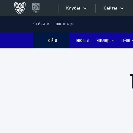
Клубы
Сайты
ЧАЙКА
ШКОЛА
Конференция «Запад»
Сайты
ВОЙТИ
НОВОСТИ
КОМАНДА
СЕЗОН
Дивизион Боброва
Лада
Видеотран
СКА
Хайлайты
Спартак
Торпедо
Текстовые
ХК Сочи
Интернет-
Дивизион Тарасова
Фотобанк
Динамо Мн
Динамо М
Приложе