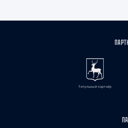
Локомотив
Северсталь
ЦСКА
Шанхайские Драконы
ПАРТ
Титульный партнёр
ПА