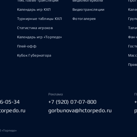
Текстовые трансляции
Видеоматериалы
Прог
Календарь игр КХЛ
Видеотрансляции
Кале
Турнирные таблицы КХЛ
Фотогалерея
Груп
Статистика игроков
Тал
Календарь игр «Торпедо»
Фан-
Плей-офф
Гост
Кубок Губернатора
Масс
Прав
Реклама
П
06-05-34
+7 (920) 07-07-800
torpedo.ru
gorbunova@hctorpedo.ru
б «Торпедо»