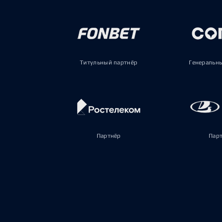
Титульный партнёр
Генеральн
Партнёр
Пар