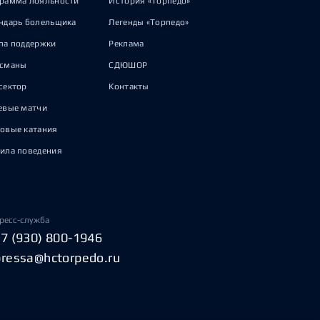
рамма лояльности
История «Торпедо»
ндарь болельщика
Легенды «Торпедо»
па поддержки
Реклама
исманы
СДЮШОР
сектор
Контакты
евые матчи
овые катания
ила поведения
ресс-служба
+7 (930) 800-1946
pressa@hctorpedo.ru