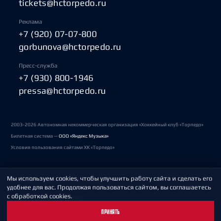
tickets@hctorpedo.ru
Реклама
+7 (920) 07-07-800
gorbunova@hctorpedo.ru
Пресс-служба
+7 (930) 800-1946
pressa@hctorpedo.ru
2003-2026 Автономная некоммерческая организация «Хоккейный клуб «Торпедо»
Билетная система —
ООО «Яндекс Музыка»
Условия пользования сайтами ХК «Торпедо»
Мы используем cookies, чтобы улучшить работу сайта и сделать его
Политика обработки персональных данных
удобнее для вас. Продолжая пользоваться сайтом, вы соглашаетесь
с обработкой cookies.
Пользовательское соглашение
ПРИНЯТЬ
Охрана труда