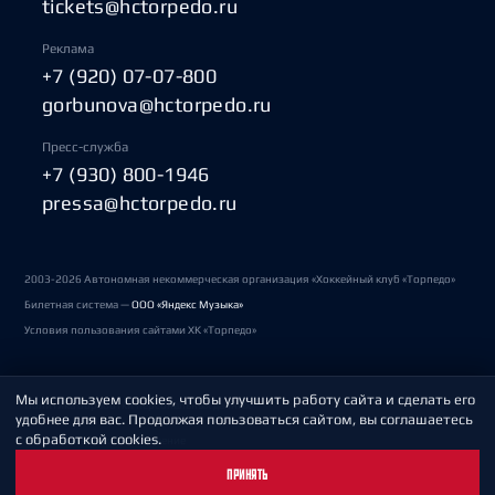
tickets@hctorpedo.ru
Реклама
+7 (920) 07-07-800
gorbunova@hctorpedo.ru
Пресс-служба
+7 (930) 800-1946
pressa@hctorpedo.ru
2003-2026 Автономная некоммерческая организация «Хоккейный клуб «Торпедо»
Билетная система —
ООО «Яндекс Музыка»
Условия пользования сайтами ХК «Торпедо»
Мы используем cookies, чтобы улучшить работу сайта и сделать его
Политика обработки персональных данных
удобнее для вас. Продолжая пользоваться сайтом, вы соглашаетесь
с обработкой cookies.
Пользовательское соглашение
ПРИНЯТЬ
Охрана труда