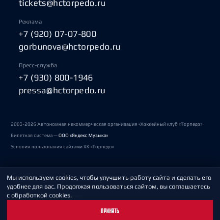
tickets@hctorpedo.ru
Реклама
+7 (920) 07-07-800
gorbunova@hctorpedo.ru
Пресс-служба
+7 (930) 800-1946
pressa@hctorpedo.ru
2003-2026 Автономная некоммерческая организация «Хоккейный клуб «Торпедо»
Билетная система —
ООО «Яндекс Музыка»
Условия пользования сайтами ХК «Торпедо»
Мы используем cookies, чтобы улучшить работу сайта и сделать его
Политика обработки персональных данных
удобнее для вас. Продолжая пользоваться сайтом, вы соглашаетесь
с обработкой cookies.
Пользовательское соглашение
ПРИНЯТЬ
Охрана труда