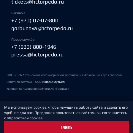
tickets@hctorpedo.ru
Реклама
+7 (920) 07-07-800
gorbunova@hctorpedo.ru
Пресс-служба
+7 (930) 800-1946
pressa@hctorpedo.ru
2003-2026 Автономная некоммерческая организация «Хоккейный клуб «Торпедо»
Билетная система —
ООО «Яндекс Музыка»
Условия пользования сайтами ХК «Торпедо»
Мы используем cookies, чтобы улучшить работу сайта и сделать его
Политика обработки персональных данных
удобнее для вас. Продолжая пользоваться сайтом, вы соглашаетесь
с обработкой cookies.
Пользовательское соглашение
ПРИНЯТЬ
Охрана труда