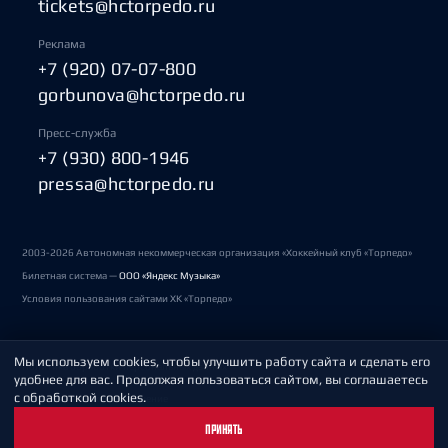
tickets@hctorpedo.ru
Реклама
+7 (920) 07-07-800
gorbunova@hctorpedo.ru
Пресс-служба
+7 (930) 800-1946
pressa@hctorpedo.ru
2003-2026 Автономная некоммерческая организация «Хоккейный клуб «Торпедо»
Билетная система —
ООО «Яндекс Музыка»
Условия пользования сайтами ХК «Торпедо»
Мы используем cookies, чтобы улучшить работу сайта и сделать его
Политика обработки персональных данных
удобнее для вас. Продолжая пользоваться сайтом, вы соглашаетесь
с обработкой cookies.
Пользовательское соглашение
ПРИНЯТЬ
Охрана труда