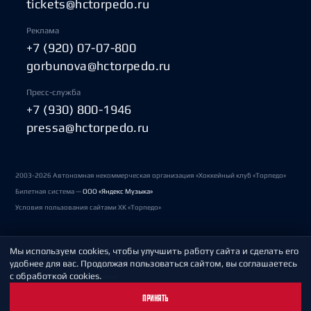
tickets@hctorpedo.ru
Реклама
+7 (920) 07-07-800
gorbunova@hctorpedo.ru
Пресс-служба
+7 (930) 800-1946
pressa@hctorpedo.ru
2003-2026 Автономная некоммерческая организация «Хоккейный клуб «Торпедо»
Билетная система —
ООО «Яндекс Музыка»
Условия пользования сайтами ХК «Торпедо»
Мы используем cookies, чтобы улучшить работу сайта и сделать его
Политика обработки персональных данных
удобнее для вас. Продолжая пользоваться сайтом, вы соглашаетесь
с обработкой cookies.
Пользовательское соглашение
ПРИНЯТЬ
Охрана труда