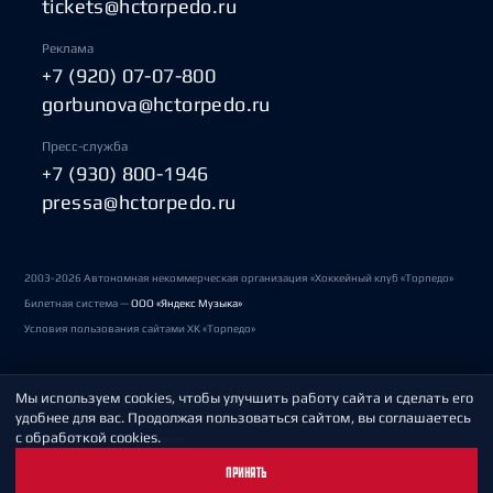
tickets@hctorpedo.ru
Реклама
+7 (920) 07-07-800
gorbunova@hctorpedo.ru
Пресс-служба
+7 (930) 800-1946
pressa@hctorpedo.ru
2003-2026 Автономная некоммерческая организация «Хоккейный клуб «Торпедо»
Билетная система —
ООО «Яндекс Музыка»
Условия пользования сайтами ХК «Торпедо»
Мы используем cookies, чтобы улучшить работу сайта и сделать его
Политика обработки персональных данных
удобнее для вас. Продолжая пользоваться сайтом, вы соглашаетесь
с обработкой cookies.
Пользовательское соглашение
ПРИНЯТЬ
Охрана труда