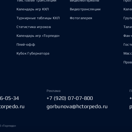
Текстовые трансляции
Видеоматериалы
Прог
Календарь игр КХЛ
Видеотрансляции
Кале
Турнирные таблицы КХЛ
Фотогалерея
Груп
Статистика игроков
Тал
Календарь игр «Торпедо»
Фан-
Плей-офф
Гост
Кубок Губернатора
Масс
Прав
Реклама
П
06-05-34
+7 (920) 07-07-800
torpedo.ru
gorbunova@hctorpedo.ru
б «Торпедо»