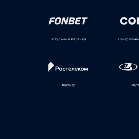
Титульный партнёр
Генеральн
Партнёр
Пар