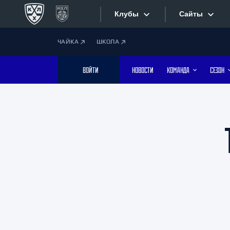
Клубы
Сайты
ЧАЙКА
ШКОЛА
Конференция «Запад»
Сайты
ВОЙТИ
НОВОСТИ
КОМАНДА
СЕЗОН
Дивизион Боброва
Лада
Видеотран
СКА
Хайлайты
Спартак
Торпедо
Текстовые
ХК Сочи
Интернет-
Дивизион Тарасова
Фотобанк
Динамо Мн
Динамо М
Приложе