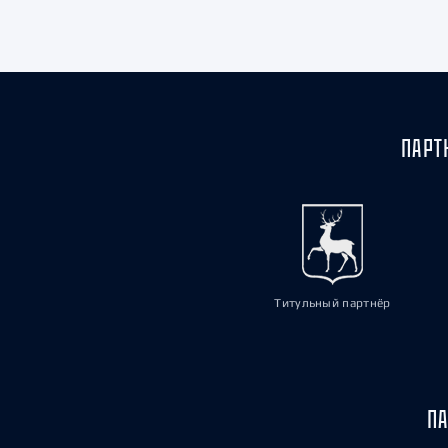
Локомотив
Северсталь
ЦСКА
Шанхайские Драконы
ПАРТ
Титульный партнёр
ПА