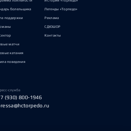
рамма лояльности
История «Торпедо»
ндарь болельщика
Легенды «Торпедо»
па поддержки
Реклама
исманы
СДЮШОР
сектор
Контакты
евые матчи
овые катания
ила поведения
ресс-служба
+7 (930) 800-1946
pressa@hctorpedo.ru