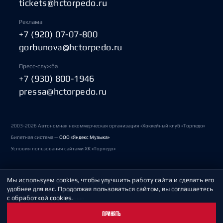
tickets@hctorpedo.ru
Реклама
+7 (920) 07-07-800
gorbunova@hctorpedo.ru
Пресс-служба
+7 (930) 800-1946
pressa@hctorpedo.ru
2003-2026 Автономная некоммерческая организация «Хоккейный клуб «Торпедо»
Билетная система —
ООО «Яндекс Музыка»
Условия пользования сайтами ХК «Торпедо»
Мы используем cookies, чтобы улучшить работу сайта и сделать его
Политика обработки персональных данных
удобнее для вас. Продолжая пользоваться сайтом, вы соглашаетесь
с обработкой cookies.
Пользовательское соглашение
ПРИНЯТЬ
Охрана труда