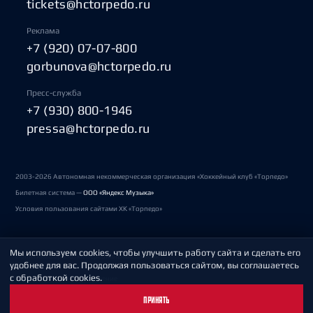
tickets@hctorpedo.ru
Реклама
+7 (920) 07-07-800
gorbunova@hctorpedo.ru
Пресс-служба
+7 (930) 800-1946
pressa@hctorpedo.ru
2003-2026 Автономная некоммерческая организация «Хоккейный клуб «Торпедо»
Билетная система —
ООО «Яндекс Музыка»
Условия пользования сайтами ХК «Торпедо»
Мы используем cookies, чтобы улучшить работу сайта и сделать его
Политика обработки персональных данных
удобнее для вас. Продолжая пользоваться сайтом, вы соглашаетесь
с обработкой cookies.
Пользовательское соглашение
ПРИНЯТЬ
Охрана труда