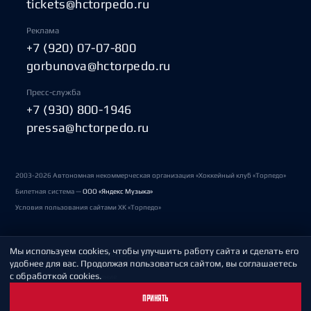
tickets@hctorpedo.ru
Реклама
+7 (920) 07-07-800
gorbunova@hctorpedo.ru
Пресс-служба
+7 (930) 800-1946
pressa@hctorpedo.ru
2003-2026 Автономная некоммерческая организация «Хоккейный клуб «Торпедо»
Билетная система —
ООО «Яндекс Музыка»
Условия пользования сайтами ХК «Торпедо»
Мы используем cookies, чтобы улучшить работу сайта и сделать его
Политика обработки персональных данных
удобнее для вас. Продолжая пользоваться сайтом, вы соглашаетесь
с обработкой cookies.
Пользовательское соглашение
ПРИНЯТЬ
Охрана труда