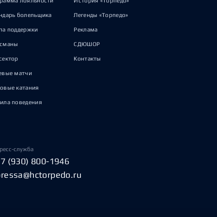
рамма лояльности
История «Торпедо»
ндарь болельщика
Легенды «Торпедо»
па поддержки
Реклама
исманы
СДЮШОР
сектор
Контакты
евые матчи
овые катания
ила поведения
ресс-служба
+7 (930) 800-1946
pressa@hctorpedo.ru