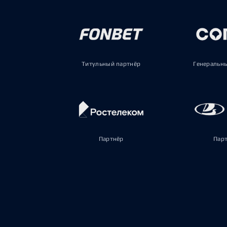
Титульный партнёр
Генеральн
Партнёр
Пар