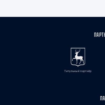
Локомотив
Северсталь
ЦСКА
Шанхайские Драконы
ПАРТ
Титульный партнёр
ПА