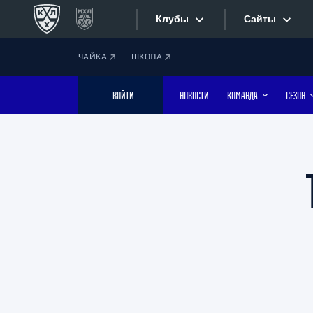
Клубы
Сайты
ЧАЙКА
ШКОЛА
Конференция «Запад»
Сайты
ВОЙТИ
НОВОСТИ
КОМАНДА
СЕЗОН
Дивизион Боброва
Лада
Видеотран
СКА
Хайлайты
Спартак
Торпедо
Текстовые
ХК Сочи
Интернет-
Дивизион Тарасова
Фотобанк
Динамо Мн
Динамо М
Приложе