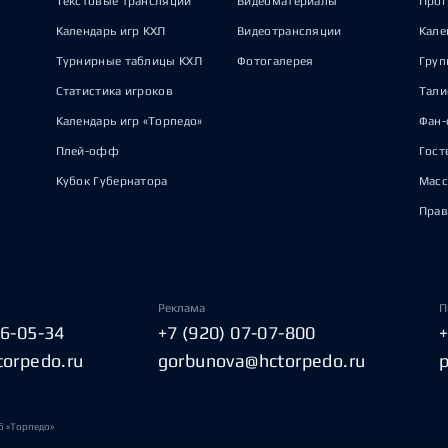
Текстовые трансляции
Видеоматериалы
Прог
Календарь игр КХЛ
Видеотрансляции
Кале
Турнирные таблицы КХЛ
Фотогалерея
Груп
Статистика игроков
Тал
Календарь игр «Торпедо»
Фан-
Плей-офф
Гост
Кубок Губернатора
Масс
Прав
Реклама
П
06-05-34
+7 (920) 07-07-800
torpedo.ru
gorbunova@hctorpedo.ru
б «Торпедо»