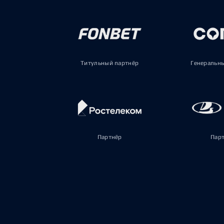
Титульный партнёр
Генеральн
Партнёр
Пар