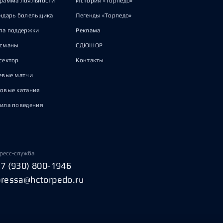
рамма лояльности
История «Торпедо»
ндарь болельщика
Легенды «Торпедо»
па поддержки
Реклама
исманы
СДЮШОР
сектор
Контакты
евые матчи
овые катания
ила поведения
ресс-служба
+7 (930) 800-1946
pressa@hctorpedo.ru