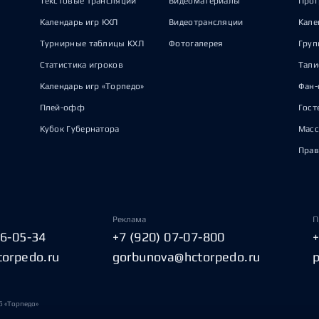
Текстовые трансляции
Видеоматериалы
Прог
Календарь игр КХЛ
Видеотрансляции
Кале
Турнирные таблицы КХЛ
Фотогалерея
Груп
Статистика игроков
Тал
Календарь игр «Торпедо»
Фан-
Плей-офф
Гост
Кубок Губернатора
Масс
Прав
Реклама
П
06-05-34
+7 (920) 07-07-800
torpedo.ru
gorbunova@hctorpedo.ru
б «Торпедо»