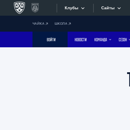
Клубы
Сайты
ЧАЙКА
ШКОЛА
Конференция «Запад»
Сайты
ВОЙТИ
НОВОСТИ
КОМАНДА
СЕЗОН
Дивизион Боброва
Лада
Видеотран
СКА
Хайлайты
Спартак
Торпедо
Текстовые
ХК Сочи
Интернет-
Дивизион Тарасова
Фотобанк
Динамо Мн
Динамо М
Приложе