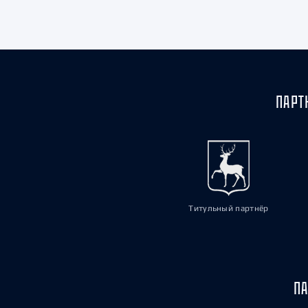
Локомотив
Северсталь
ЦСКА
Шанхайские Драконы
ПАРТ
Титульный партнёр
ПА