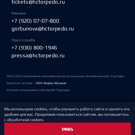
tickets@hctorpedo.ru
Реклама
+7 (920) 07-07-800
gorbunova@hctorpedo.ru
Пресс-служба
+7 (930) 800-1946
pressa@hctorpedo.ru
2003-2026 Автономная некоммерческая организация «Хоккейный клуб «Торпедо»
Билетная система —
ООО «Яндекс Музыка»
Условия пользования сайтами ХК «Торпедо»
Мы используем cookies, чтобы улучшить работу сайта и сделать его
Политика обработки персональных данных
удобнее для вас. Продолжая пользоваться сайтом, вы соглашаетесь
с обработкой cookies.
Пользовательское соглашение
ПРИНЯТЬ
Охрана труда